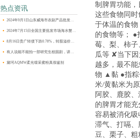
制脾胃功能，
热点资讯
这些食物同时
2024年9月1日山东威海市农副产品批发市场价格行情
于体温的食物
2024年7月15日全国主要批发市场海水蟹价格行情
的食物等； 
8月16日贵广转债下跌0.78%，转股溢价率9.44%
莓、梨、柿子
有人说能不能拍一部研究生校园剧，讲讲研究生的校园美好生活，有个评仑笑
瓜等 ✘当下
黛珂AQMW柔光缎采蜜粉真假鉴别
越多，最不能
物 ▲黏 ●
米/黄黏米为
阿胶、鹿胶、
的脾胃才能充
容易被消化吸
滞气、打嗝、
豆、栗子、粗