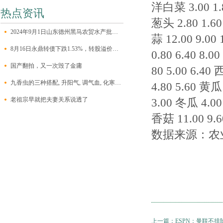
洋白菜 3.00 1.8
热点资讯
葱头 2.80 1.60
2024年9月1日山东德州黑马农贸水产批发市场价格行情
蒜 12.00 9.00 
8月16日永鼎转债下跌1.53%，转股溢价率7.33%
0.80 6.40 8.0
国产翻拍，又一次毁了金庸
80 5.00 6.40
九香虫的三种搭配, 升阳气, 调气血, 化寒湿, 以虫入茎, 强雄风!
4.80 5.60 黄瓜 
老祖宗早就把夫妻关系说透了
3.00 冬瓜 4.00 
香菇 11.00 9.6
数据来源：农
上一篇：
ESPN：曼联不