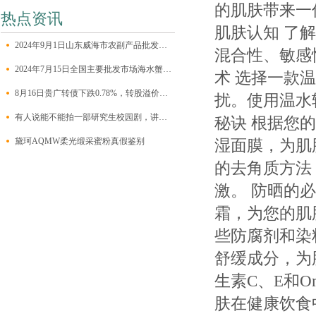
的肌肤带来一
热点资讯
肌肤认知 了
2024年9月1日山东威海市农副产品批发市场价格行情
混合性、敏感
2024年7月15日全国主要批发市场海水蟹价格行情
术 选择一款
8月16日贵广转债下跌0.78%，转股溢价率9.44%
扰。使用温水
有人说能不能拍一部研究生校园剧，讲讲研究生的校园美好生活，有个评仑笑
秘诀 根据您
黛珂AQMW柔光缎采蜜粉真假鉴别
湿面膜，为肌
的去角质方法
激。 防晒的
霜，为您的肌
些防腐剂和染
舒缓成分，为
生素C、E和O
肤在健康饮食