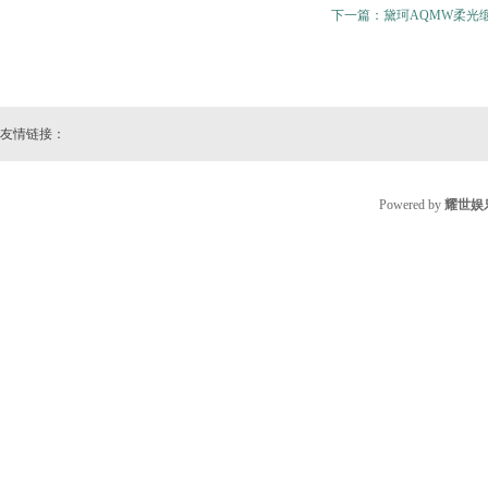
下一篇：
黛珂AQMW柔光
友情链接：
Powered by
耀世娱